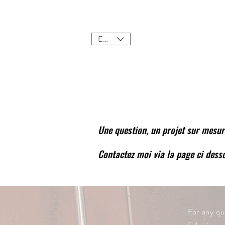
Home
Sho
EUR (€)
Une question, un projet sur mesu
Contactez moi via la page ci dess
Bien art
For any que