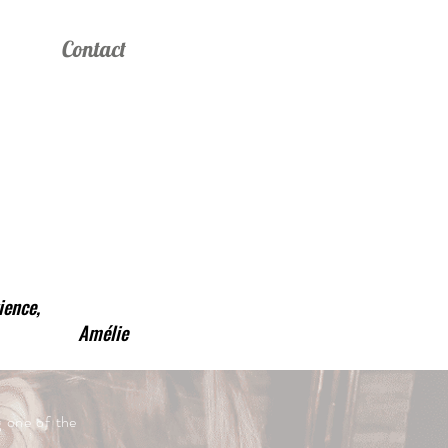
Connexion
ory
Contact
tience,
mélie
g one of the