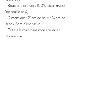
- Bouclerie et rivets 100% laiton massif
(ne rouille pas),
- Dimensions : 21cm de haut / 14cm de
large / 6cm d'épaisseur
- Faite à la main dans mon atelier en
Normandie.
Ce sac de jambe en cuir est fabriqué à la
commande : une semaine de fabrication
sera nécessaire avant l'envoi.
Pour toute commande urgente
(anniversaire ou autre), n'hésitez pas à me
contacter via la page dédiée ou sur
instagram @reeftleathergoods avant de
commander.