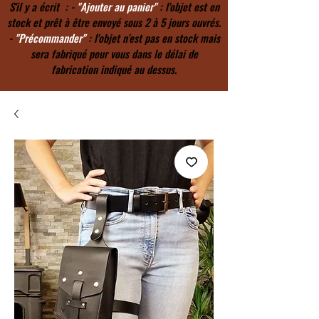
S'il y a écrit : -
"Ajouter au panier"
: l'objet est en
stock et prêt à être envoyé sous 2 à 5 jours ouvrés.
-
"Précommander"
: l'objet n'est pas en stock mais
sera fabriqué pour vous dans le délai de
fabrication indiqué au dessus.