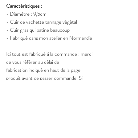
Caractéristiques
:
- Diamètre : 9,5cm
- Cuir de vachette tannage végétal
- Cuir gras qui patine beaucoup
- Fabriqué dans mon atelier en Normandie
Ici tout est fabriqué à la commande : merci
de vous référer au délai de
fabrication indiqué en haut de la page
produit avant de passer commande. Si
vous souhaitez les recevoir avant une date
précise et urgente, contactez moi via la
page contact avant de passer commande.
Related