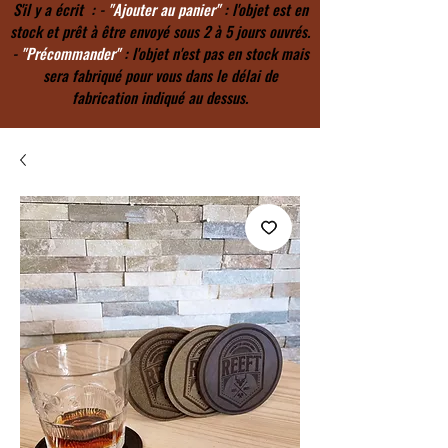
S'il y a écrit : -
"Ajouter au panier"
: l'objet est en
stock et prêt à être envoyé sous 2 à 5 jours ouvrés.
-
"Précommander"
: l'objet n'est pas en stock mais
sera fabriqué pour vous dans le délai de
fabrication indiqué au dessus.