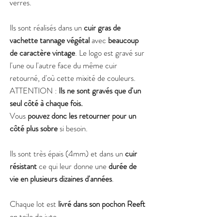
verres.
Ils sont réalisés dans un
cuir gras de
vachette tannage végétal
avec
beaucoup
de caractère vintage
. Le logo est gravé sur
l'une ou l'autre face du même cuir
retourné, d'où cette mixité de couleurs.
ATTENTION :
Ils ne sont gravés que d'un
seul côté à chaque fois.
Vous
pouvez donc les retourner pour un
côté plus sobre
si besoin.
Ils sont très épais (4mm) et dans un
cuir
résistant
ce qui leur donne une
durée de
vie en plusieurs dizaines d'années
.
Chaque lot est
livré dans son pochon Reeft
en toile de jute.