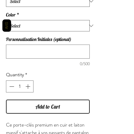
Color
*
AVIS
Personnalisation Initiales (optional)
0/500
Quantity
*
Add to Cart
Ce porte-clés premium en cuir et laiton
massif s'attache à vos passants de pantalon