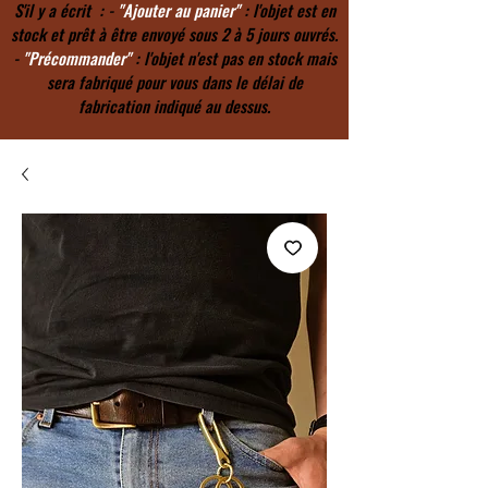
S'il y a écrit : -
"Ajouter au panier"
: l'objet est en
stock et prêt à être envoyé sous 2 à 5 jours ouvrés.
-
"Précommander"
: l'objet n'est pas en stock mais
sera fabriqué pour vous dans le délai de
fabrication indiqué au dessus.