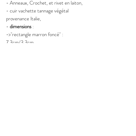
- Anneaux, Crochet, et rivet en laiton,
- cuir vachette tannage végétal
provenance Italie,
-
dimensions
:
->"rectangle marron foncé" :
7,3cm/3,3cm
-> "languette" : 11cm/1,5cm
-> hauteur totale du porte-clés : 20cm
environ
- fabriqué à la main dans mon atelier en
Normandie.
N'hésitez pas à me contacter si vous avez
des questions sur ce produit.