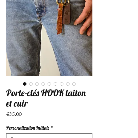
Porte-clés HOOK laiton
et cuir
Price
€35.00
Personalization Initials
*