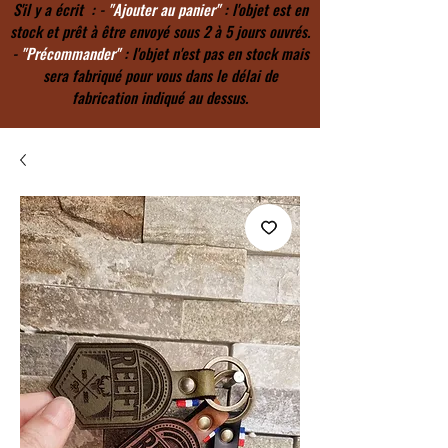
S'il y a écrit : -
"Ajouter au panier"
: l'objet est en
stock et prêt à être envoyé sous 2 à 5 jours ouvrés.
-
"Précommander"
: l'objet n'est pas en stock mais
sera fabriqué pour vous dans le délai de
fabrication indiqué au dessus.