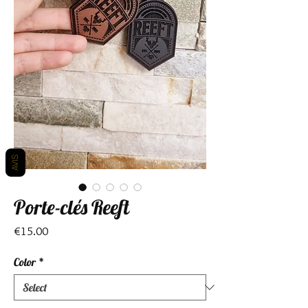
AVIS
Porte-clés Reeft
Price
€15.00
Color
*